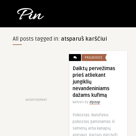
All posts tagged in:
atsparūs karščiui
PASLAUGOS
Daiktų pervežimas
prieš atliekant
jungiklių
nevandeniniams
dažams kūrimą
ADVERTISEMENT
Written by
zipzup
Pokostas. Natūralus
pokostas gaminamas iš
sėmenų arba kanapių
aliejaus. Kartais gali būti