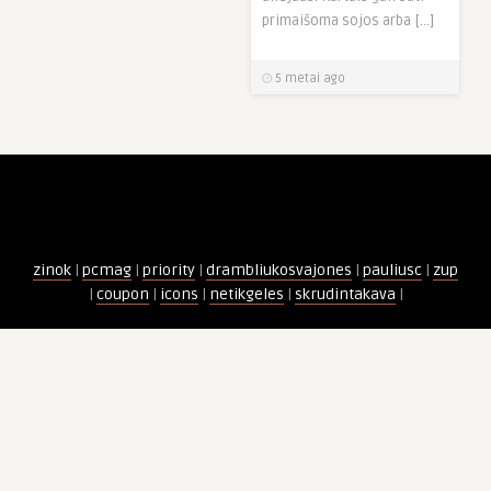
primaišoma sojos arba […]
5 metai ago
zinok
|
pcmag
|
priority
|
drambliukosvajones
|
pauliusc
|
zup
|
coupon
|
icons
|
netikgeles
|
skrudintakava
|