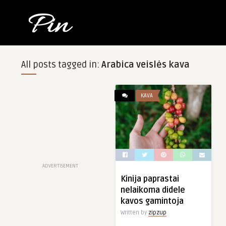
All posts tagged in:
Arabica veislės kava
KAVA
ADVERTISEMENT
Kinija paprastai
nelaikoma didele
kavos gamintoja
Written by
zipzup