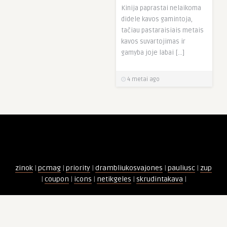
Kinija paprastai nelaikoma
didele kavos gamintoja,
tačiau pastaraisiais metais
kavos suvartojimas ir
gamyba joje labai […]
4 metai ago
zinok
|
pcmag
|
priority
|
drambliukosvajones
|
pauliusc
|
zup
|
coupon
|
icons
|
netikgeles
|
skrudintakava
|